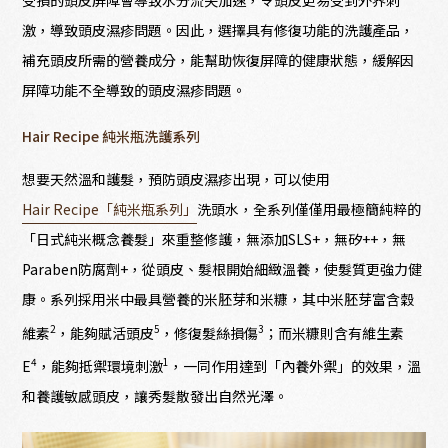
激，導致頭皮濕疹問題。因此，選擇具有修復功能的洗護產品，
補充頭皮所需的營養成分，能幫助恢復屏障的健康狀態，緩解因
屏障功能不全導致的頭皮濕疹問題。
Hair Recipe 純米瓶洗護系列
想要天然溫和護髮，預防頭皮濕疹出現，可以使用
Hair Recipe「純米瓶系列」
洗頭水，全系列僅僅用最極簡純粹的
「日式純米概念養髮」來重整修護，無添加SLS+，無矽++，無
Paraben防腐劑+，從頭皮、髮根開始細緻溫養，使髮質更強力健
康。系列採用米中最具營養的米胚芽和米糠，其中米胚芽富含穀
2
5
3
維素
，能夠賦活頭皮
，修復髮絲損傷
；而米糠則含有維生素
4
1
E
，能夠抵禦環境刺激
，一同作用達到「內養外禦」的效果，溫
和養護敏感頭皮，讓秀髮散發出自然光澤。