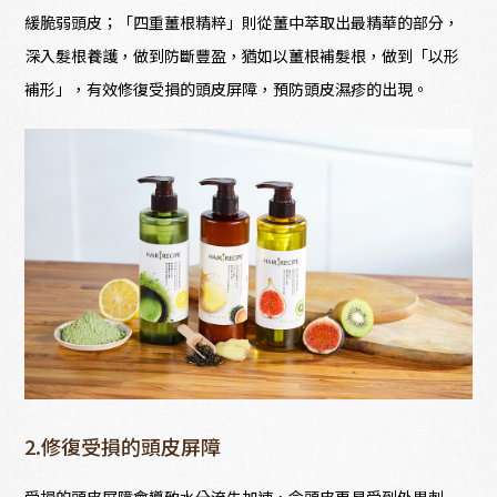
緩脆弱頭皮；「四重薑根精粹」則從薑中萃取出最精華的部分，
深入髮根養護，做到防斷豐盈，猶如以薑根補髮根，做到「以形
補形」，有效修復受損的頭皮屏障，預防頭皮濕疹的出現。
2.修復受損的頭皮屏障
受損的頭皮屏障會導致水分流失加速，令頭皮更易受到外界刺