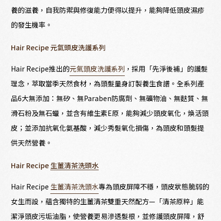
養的滋養，自我防禦與修復能力便得以提升，能夠降低頭皮濕疹
的發生機率。
Hair Recipe 元氣頭皮洗護系列
Hair Recipe推出的
元氣頭皮洗護系列
，採用「先淨後補」的護髮
理念，萃取當季天然食材，為頭髮量身訂製養生食譜。全系列產
品6大無添加：無矽、無Paraben防腐劑、無礦物油、無麩質、無
滑石粉及無石蠟，並含有維生素E原，能夠減少頭皮氧化，煥活頭
皮；並添加抗氧化氨基酸，減少秀髮氧化損傷，為頭皮和頭髮提
供天然營養。
Hair Recipe
生薑清茶洗頭水
Hair Recipe
生薑清茶洗頭水
專為頭皮屏障不穩，頭皮狀態脆弱的
女生而設，蘊含獨特的生薑清茶雙重天然配方—「清茶原粹」能
潔淨頭皮污垢油脂，使營養更易滲透髮根，並修護頭皮屏障，舒