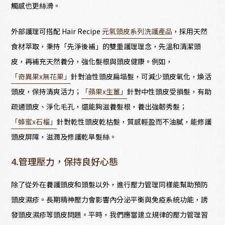
觸感也更絲滑。
外部護理可搭配 Hair Recipe
元氣頭皮系列洗護產品
，採用天然
食材萃取，秉持「先淨後補」的雙重護理理念，先溫和清潔頭
皮，再補充天然養分，強化髮根與頭皮健康。例如，
「奇異果x無花果」
針對油性頭皮扁塌髮，可減少頭皮氧化，煥活
頭皮，保持清爽活力；
「蘋果x生薑」
針對中性頭皮受損髮，有助
疏通頭皮、淨化毛孔，還能夠滋養髮根，養出強韌秀髮；
「蜂蜜x石榴」
針對乾性頭皮乾枯髮，質感輕盈而不油膩，能修護
頭皮屏障，滋潤及修護乾旱髮絲。
4.管理壓力，保持良好心態
除了從外在養護頭皮和頭髮以外，進行壓力管理同樣能幫助預防
頭皮濕疹。長期精神壓力會影響內分泌平衡與免疫系統功能，誘
發頭皮濕疹等頭皮問題。平時，我們應當建立規律的壓力管理習