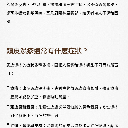
的發炎反應，包括紅腫、瘙癢和滲液等症狀，它不僅影響頭皮，
還可能擴散到髮際線、耳朵周圍甚至頸部，給患者帶來不適和困
擾。
頭皮濕疹通常有什麽症狀？
頭皮濕疹的症狀多種多樣，因個人體質和濕疹類型不同而有所區
別：
痕癢：
出現頭皮濕疹後，患者會覺得頭皮瘙癢難耐，夜間痕癢
感覺可能會加重，影響睡眠質量。
頭皮屑和鱗屑：
脂漏性皮膚炎伴隨油膩的黃色鱗屑；乾性濕疹
則伴隨細小、白色的乾性屑片。
紅斑、發炎與皮疹：
受影響的頭皮區域會出現紅色斑塊，顯示