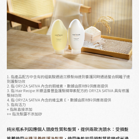
1. 指產品配方中含有的組氨酸通過沉積髮絲達到養護同時通過螯合銅離子達
到護髮功效
2. 指 ORYZA SATIVA 內含的穀維素，數據由原材料供應商提供
3. 指 Hair Recipe 米糠溫養豐盈護髮精華素配方的 ORYZA SATIVA 具有修護
髮絲功效
4. 指 ORYZA SATIVA 內含的維生素 E，數據由原材料供應商提供
5. 指有活力
+ 指無直接添加
++ 指洗髮露不添加矽
純米瓶系列因應個人頭皮性質和髮質，提供兩款洗頭水：受損髮
推薦使用
米糠溫養修護洗髮露
，使用後乾枯受損髮質能變成光滑