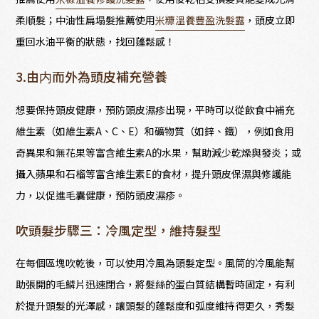
柔順髮；中油性扁塌髮推薦使用
米糠溫養豐盈洗髮露
，頭皮立即
重回水油平衡的狀態，找回蓬鬆感！
3.由内而外為頭皮補充營養
想要保持頭皮健康，預防頭皮濕疹出現，平時可以從飲食中補充
維生素（如維生素A、C、E）和礦物質（如鋅、鐵），例如食用
奇異果和無花果等富含維生素A的水果，幫助減少乾燥與發炎；或
攝入蘋果和石榴等富含維生素E的食材，提升頭皮保濕與修護能
力，以促進毛囊健康，預防頭皮濕疹。
吹頭髮步驟三：冷風定型，維持髮型
在每個區塊吹乾後，可以使用冷風為頭髮定型。風筒的冷風能幫
助張開的毛鱗片迅速閉合，將髮絲的蛋白質結構暫時固定，有利
於提升頭髮的光澤感，讓頭髮的蓬鬆度和弧度維持得更久，秀髮