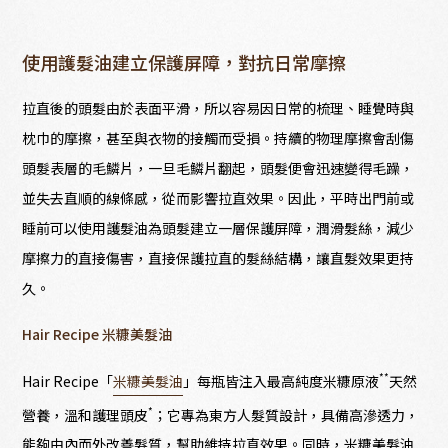
使用護髮油建立保護屏障，對抗日常摩擦
拉直後的頭髮由於表面平滑，所以容易因日常的梳理、睡覺時與
枕巾的摩擦，甚至與衣物的接觸而受損。持續的物理摩擦會刮傷
頭髮表層的毛鱗片，一旦毛鱗片翻起，頭髮便會迅速變得毛躁，
並失去直順的線條感，從而影響拉直效果。因此，平時出門前或
睡前可以使用護髮油為頭髮建立一層保護屏障，潤滑髮絲，減少
摩擦力的直接傷害，直接保護拉直的髮絲結構，讓直髮效果更持
久。
Hair Recipe 米糠美髮油
**
Hair Recipe「
米糠美髮油
」每瓶皆注入最高純度米糠原液
天然
*
營養，溫和護理頭皮
；它專為東方人髮質設計，具備高滲透力，
能夠由內而外改善髮質，幫助維持拉直效果。同時，米糠美髮油