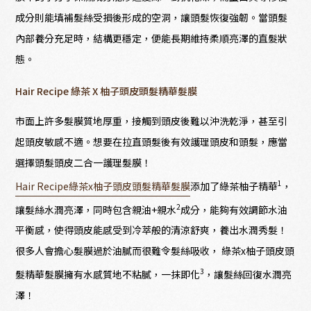
成分則能填補髮絲受損後形成的空洞，讓頭髮恢復強韌。當頭髮
內部養分充足時，結構更穩定，便能長期維持柔順亮澤的直髮狀
態。
Hair Recipe 綠茶 X 柚子頭皮頭髮精華髮膜
市面上許多髮膜質地厚重，接觸到頭皮後難以沖洗乾淨，甚至引
起頭皮敏感不適。想要在拉直頭髮後有效護理頭皮和頭髮，應當
選擇頭髮頭皮二合一護理髮膜！
1
Hair Recipe綠茶x柚子頭皮頭髮精華髮膜
添加了綠茶柚子精華
，
2
讓髮絲水潤亮澤，同時包含親油+親水
成分，能夠有效調節水油
平衡感，使得頭皮能感受到冷萃般的清涼舒爽，養出水潤秀髮！
很多人會擔心髮膜過於油膩而很難令髮絲吸收， 綠茶x柚子頭皮頭
3
髮精華髮膜擁有水感質地不粘膩，一抹即化
，讓髮絲回復水潤亮
澤！