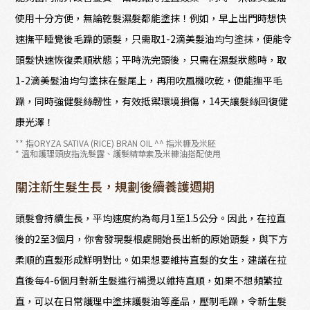
使用十分方便，無論乾髮濕髮都能塗抹！例如，早上出門時想快
速撫平睡覺後毛躁的頭髮，只需取1-2滴美髮油均勻塗抹，便能令
頭髮快速恢復柔順狀態；平時洗完頭後，只需在濕髮狀態時，取
1-2滴美髮油均勻塗抹在髮尾上，再用吹風機吹乾，便能撫平毛
躁，同時強健髮絲韌性，有效抵禦環境損傷，14天讓髮絲回復健
康光澤！
** 指ORYZA SATIVA (RICE) BRAN OIL ^^ 指米糠及米胚
* 溫和護理頭皮指洗髮露、護髮精華素及米糠油搭配使用
關注新生髮生長，規劃後續養護週期
頭髮會持續生長，平均速度約為每月1至1.5公分。因此，在拉直
後的2至3個月，你會發現髮根處開始長出新的原始頭髮，與下方
柔順的直髮形成鮮明對比。如果想要維持直髮的女生，建議在拉
直後每4-6個月對新生髮進行補燙以維持直順，如果不想頻繁拉
直，可以在日常護理中塗抹護髮油等產品，壓制毛躁，令新生髮