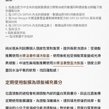
1. 指產品配方中含有的組氨酸通過沉積髮絲達到養護同時通過螯合銅離子達
到護髮功效
2. 指 ORYZA SATIVA 內含的穀維素，數據由原材料供應商提供
3. 指 Hair Recipe 米糠溫養豐盈護髮精華素配方的 ORYZA SATIVA 具有修護
髮絲功效
4. 指 ORYZA SATIVA 內含的維生素 E，數據由原材料供應商提供
5. 指有活力
+ 指無直接添加
++ 指洗髮露不添加矽
純米瓶系列因應個人頭皮性質和髮質，提供兩款洗頭水：受損髮
推薦使用
米糠溫養修護洗髮露
，使用後乾枯受損髮質能變成光滑
柔順髮；中油性扁塌髮推薦使用
米糠溫養豐盈洗髮露
，頭皮立即
重回水油平衡的狀態，找回蓬鬆感！
定期使用髮膜為頭髮補充養分
拉直頭髮的過程會耗損頭髮內部的蛋白質與養分，因此拉直後應
定期使用髮膜護理，為頭髮深層補水，達到填充修復的效果。髮
膜中的小分子保濕成分能滲透髮絲，對抗乾燥；而蛋白質等修復