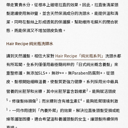
帶走寶貴水分，從根本上破壞拉直的效果。因此，拉直後清潔頭
髮建議使用無矽靈，並含天然保濕成分的洗頭水，能提供溫和清
潔，同時在髮絲上形成透氣的保護膜，幫助維持毛鱗片的閉合狀
態，既能保濕又不增加頭皮負擔。
Hair Recipe 純米瓶洗頭水
講到天然護髮，相信大家對
Hair Recipe「純米瓶系列」
洗頭水都
有所耳聞，全系列僅僅用最極簡純粹的「日式純米概念養髮」來
重整修護，無添加SLS+，無矽++，無Paraben防腐劑+，從頭
皮、髮根開始細緻溫養，使髮質更強力健康。系列採用米中最具
2
營養的米胚芽和米糠，其中米胚芽富含穀維素
，能夠賦活頭皮
5
3
4
，修復髮絲損傷
；而米糠則含有維生素E
，能夠抵禦環境刺激
1
，一同作用達到「內養外禦」的效果，解決拉直後頭髮受損或乾
燥等護理困擾，適合希望溫和養護頭髮的女生，讓頭髮持續保持
直順。