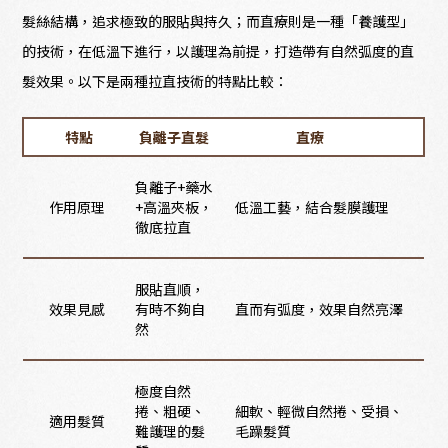
髮絲結構，追求極致的服貼與持久；而直療則是一種「養護型」
的技術，在低溫下進行，以護理為前提，打造帶有自然弧度的直
髮效果。以下是兩種拉直技術的特點比較：
特點
負離子直髮
直療
負離子+藥水
作用原理
+高溫夾板，
低溫工藝，結合髮膜護理
徹底拉直
服貼直順，
效果見感
有時不夠自
直而有弧度，效果自然亮澤
然
極度自然
捲、粗硬、
細軟、輕微自然捲、受損、
適用髮質
難護理的髮
毛躁髮質