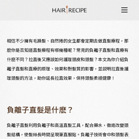
品牌理念
負離子直髮和直療有何不同？
相信不少擁有毛躁髮、自然捲的女生都會定期去做直髮療程，那
純米瓶系列
麽你是否知道直髮療程有哪幾種呢？常見的負離子直髮和直療有
什麽不同？拉直後又應該如何護理頭皮和頭髮？本文為你介紹負
元氣頭皮系列
離子直髮和直療的原理、效果和對髮質的影響，並説明拉直後護
理頭髮的方法，助你延長拉直效果，保持頭髮柔順健康！
天然洗護
了解更多
負離子直髮是什麽？
負離子直髮利用負離子和高溫直髮工具，配合藥水，徹底改變頭
髮結構，使髮絲長時間呈現筆直服貼。負離子技術會中和頭髮表