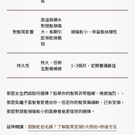
質
高溫與藥水
對頭髮損傷
對髮質影響
大，長期引
損傷較小，保留髮絲彈性
起易乾燥脆
弱
持久，但新
持久性
1~3個月，定期養護最佳
生髮需補做
那麼女生們該如何選擇？如果你的髮質非常粗硬、捲度強烈，，
那麼負離子直髮會更適合你。但若你的髮質偏細軟、已有受損，
那麼對頭髮損傷較小的直療會是更理想的選擇。
延伸閲讀：
頭髮乾枯毛躁？了解髮質受損5大原因+修復方法